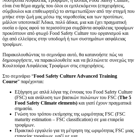
Νοοτροπία Ασφάλειας Τροφίμων, ή αλλιώς Food Safety Culture,
είναι ένα θέμα αιχμής που όλοι οι εμπλεκόμενοι (επιχειρήσεις,
σύμβουλοι και επιθεωρητές) το αντιμετωπίζουν από την στιγμή που
μπήκε στην ζωή μας μέσω της νομοθεσίας και των προτύπων,
μάλλον υποτονικά! Άδικα, πολύ άδικα, μια και έχει πραγματική
ουσία ο όρος αφού τα περισσότερα συμβάντα ασφάλειας τροφίμων
προκύπτουν από φτωχό Food Safety Culture του οργανισμού και
όχι από ελλείψεις στην υποδομή ή των συστημάτων ασφάλειας
τροφίμων.
Παρακολουθώντας το σεμινάριο αυτό, θα κατανοήστε πώς να
δημιουργήσετε, να παρακολουθείτε και να βελτιώνετε συνεχώς την
Κουλτούρα Ασφάλειας Τροφίμων στις επιχειρήσεις.
Στο σεμινάριο “
Food Safety Culture Advanced Training
Course
” παρέχονται:
Εξήγηση με απλά λόγια της έννοιας του Food Safety Culture
(FSC) και ανάλυση των βασικών πυλώνων του FSC (
The 5
Food Safety Climate elements)
και γιατί έχουν πραγματικά
σημασία.
Γνώση του τρόπου εκτίμησης της ωριμότητας FSC (FSC
maturity estimation – FSC classification) σε μια εταιρεία
τροφίμων.
Πρακτικό εργαλείο για τη μέτρηση της ωριμότητας FSC μιας
εταιρείας τροφίμων, μαζί με μια