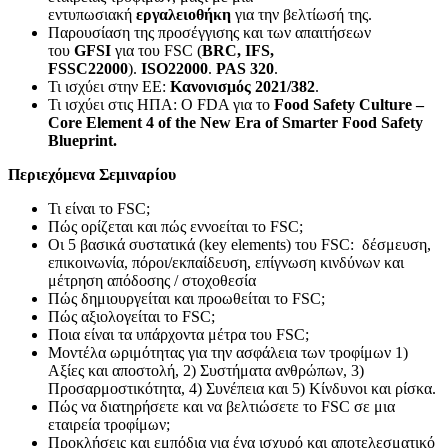
εντυπωσιακή
εργαλειοθήκη
για την βελτίωσή της.
Παρουσίαση της προσέγγισης και των απαιτήσεων
του
GFSI
για του FSC (
BRC, IFS,
FSSC22000
).
ISO22000
.
PAS 320
.
Τι ισχύει στην ΕΕ:
Κανονισμός 2021/382
.
Τι ισχύει στις ΗΠΑ: Ο FDA για το
Food Safety Culture –
Core Element 4 of the New Era of Smarter Food Safety
Blueprint.
Περιεχόμενα Σεμιναρίου
Τι είναι το FSC;
Πώς ορίζεται και πώς εννοείται το FSC;
Οι 5 βασικά συστατικά (key elements) του FSC: δέσμευση,
επικοινωνία, πόροι/εκπαίδευση, επίγνωση κινδύνων και
μέτρηση απόδοσης / στοχοθεσία
Πώς δημιουργείται και προωθείται το FSC;
Πώς αξιολογείται το FSC;
Ποια είναι τα υπάρχοντα μέτρα του FSC;
Μοντέλα ωριμότητας για την ασφάλεια των τροφίμων 1)
Αξίες και αποστολή, 2) Συστήματα ανθρώπων, 3)
Προσαρμοστικότητα, 4) Συνέπεια και 5) Κίνδυνοι και ρίσκα.
Πώς να διατηρήσετε και να βελτιώσετε το FSC σε μια
εταιρεία τροφίμων;
Προκλήσεις και εμπόδια για ένα ισχυρό και αποτελεσματικό