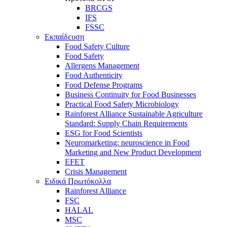
BRCGS
IFS
FSSC
Εκπαίδευση
Food Safety Culture
Food Safety
Allergens Management
Food Authenticity
Food Defense Programs
Business Continuity for Food Businesses
Practical Food Safety Microbiology
Rainforest Alliance Sustainable Agriculture
Standard: Supply Chain Requirements
ESG for Food Scientists
Neuromarketing: neuroscience in Food
Marketing and New Product Development
EFET
Crisis Management
Ειδικά Πρωτόκολλα
Rainforest Alliance
FSC
HALAL
MSC