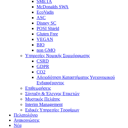
SMETA
McDonalds SWA
EcoVadis
ASC
Disney SC
POSI Shield
Gluten Free
VEGAN
BIO
non GMO
Υπηρεσίες Νομικής Συμμόρφωσης
CSRD
GDPR
CO2
Αδειοδότηση Καταστήματος Υγειονομικού
Ενδιαφέροντος
Επιθεωρήσεις
Σύνταξη & Έλεγχος Ετικετών
Μυστικός Πελάτης
Interim Management
Ειδικές Υπηρεσίες Τροφίμων
Πελατολόγιο
Ανακοινώσεις
Νέα