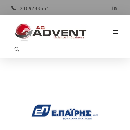
2109233551
AG Advent